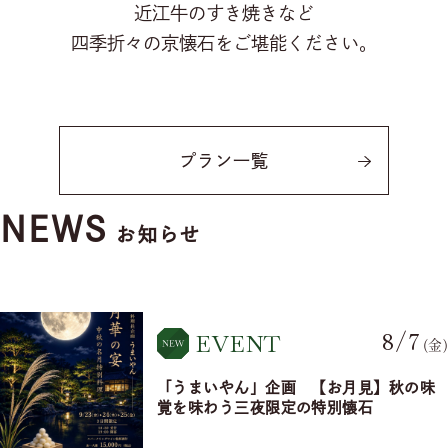
近江牛のすき焼きなど
四季折々の京懐石をご堪能ください。
ゲストの皆様へ
インフォメーション＆ブログ
運営会社情報
お客様対応ポリシー
GDPRプライバシーポリシー
プラン一覧
NEWS
お知らせ
8/7
EVENT
(金)
「うまいやん」企画 【お月見】秋の味
覚を味わう三夜限定の特別懐石