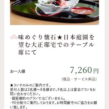
味めぐり懐石★日本庭園を
望む大正邸宅でのテーブル
席にて
7,260
円
お一人様
（税込・サービス料込）
★ランチのみのご案内です。
受付人数は2名様～8名様まで。9名以上は宴会プランをお
問い合わせください。
・個室確約のプランではございません。
・90分制でご案内しております。お時間厳守のご協力をお願
い致します。