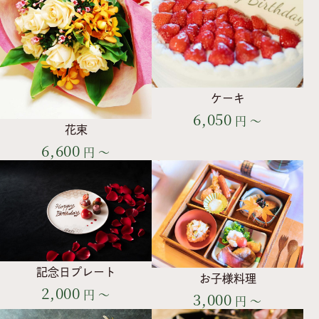
ケーキ
6,050
円 ～
花束
6,600
円 ～
記念日プレート
お子様料理
2,000
円 ～
3,000
円 ～