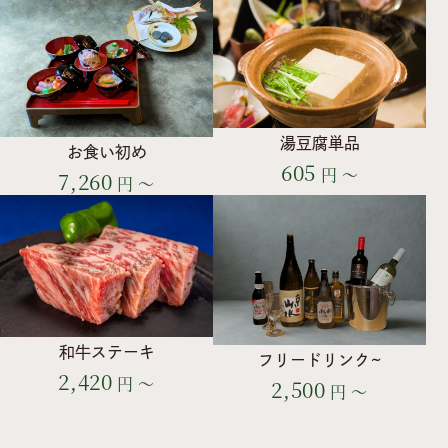
湯豆腐単品
お食い初め
605
円 ～
7,260
円 ～
和牛ステーキ
フリードリンク~
2,420
円 ～
2,500
円 ～