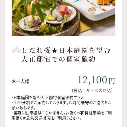
しだれ桜★日本庭園を望む
大正邸宅での個室確約
12,100
円
お一人様
（税込・サービス料込）
・日本庭園を臨む大正邸宅個室確約プラン
・120分制でご案内しております。お時間厳守のご協力をお
願い致します。
・当苑に駐車場はございません。お近くの有料駐車場をご利
用頂くか公共交通機関をご利用ください。