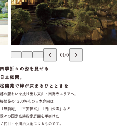
01
/
03
四季折々の姿を見せる
日本庭園。
桜鶴苑で絆が深まるひとときを
都の賑わいを抜け出し東山・南禅寺エリアへ。
桜鶴苑の1200坪もの日本庭園は
「無隣庵」「平安神宮」「円山公園」など
数々の国定名勝指定庭園を手掛けた
７代目・小川治兵衛によるものです。