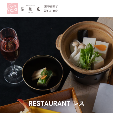
四季を映す
祝いの庭宅
お電話でのご予約・
075-77
TEL.
平日11:00~18:00 / 土日祝1
定休日：毎週火曜・水曜 ※
ブライダルフェア
オ
RESTAURANT
レス
資料請求
お