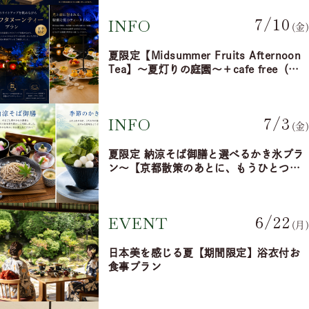
7/10
INFO
(金)
夏限定【Midsummer Fruits Afternoon
Tea】～夏灯りの庭園～＋cafe free（大
正邸宅）
7/3
INFO
(金)
夏限定 納涼そば御膳と選べるかき氷プラ
ン～【京都散策のあとに、もうひとつの
お楽しみ。】
6/22
EVENT
(月)
日本美を感じる夏【期間限定】浴衣付お
食事プラン