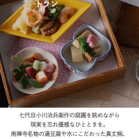
トラン
コンセプト
挙式
披露宴
料理
衣裳
フォトウェディング
プラン
ウェディングレポート
アクセス
レストラン
七代目小川治兵衛作の庭園を眺めながら
宴会
現実を忘れ優雅なひとときを。
南禅寺名物の湯豆腐や水にこだわった真丈椀、