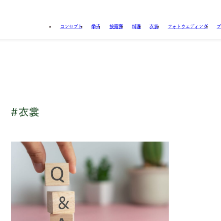
コンセプト
挙式
披露宴
料理
衣裳
フォトウェディング
#衣裳