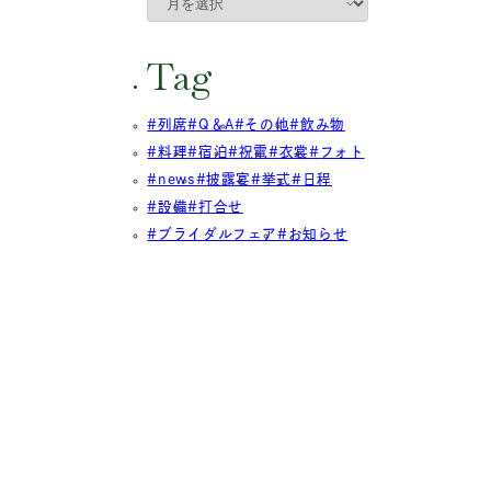
Tag
列席
Q＆A
その他
飲み物
料理
宿泊
祝電
衣裳
フォト
news
披露宴
挙式
日程
設備
打合せ
ブライダルフェア
お知らせ