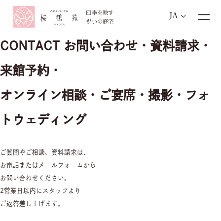
四季を映す
JA
祝いの庭宅
CONTACT
お問い合わせ・資料請求・
来館予約・
お電話でのご予約・お問い合わせ
075-771-4111
TEL.
オンライン相談・ご宴席・撮影・フォ
トウェディング
平日11:00~18:00 / 土日祝10:00~19:00
定休日：毎週火曜・水曜 ※祝祭日を除く
ご質問やご相談、資料請求は、
お電話またはメールフォームから
ブライダルフェア
オンライン相談
お問い合わせください。
2営業日以内にスタッフより
ご返答差し上げます。
資料請求
お問い合わせ