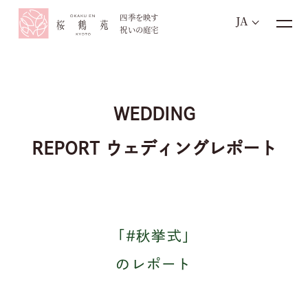
四季を映す
JA
祝いの庭宅
お電話でのご予約・お問い合わせ
075-771-4111
WEDDING
TEL.
REPORT
ウェディングレポート
平日11:00~18:00 / 土日祝10:00~19:00
定休日：毎週火曜・水曜 ※祝祭日を除く
「#秋挙式」
ブライダルフェア
オンライン相談
のレポート
資料請求
お問い合わせ