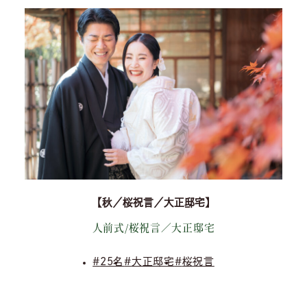
コンセプト
挙式
披露宴
料理
衣裳
フォトウェディング
プラン
ウェディングレポート
アクセス
【秋／桜祝言／大正邸宅】
レストラン
人前式/桜祝言／大正邸宅
25名
大正邸宅
桜祝言
宴会