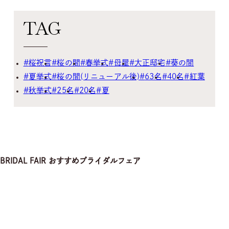
TAG
ゲストの皆様へ
インフォメーション＆ブログ
運営会社情報
採用情報
プライバシーポリシー
お客様対応ポリシー
GDPRプライバシーポリシー
桜祝言
桜の間
春挙式
母屋
大正邸宅
葵の間
夏挙式
桜の間(リニューアル後)
63名
40名
紅葉
秋挙式
25名
20名
夏
BRIDAL FAIR
おすすめブライダルフェア