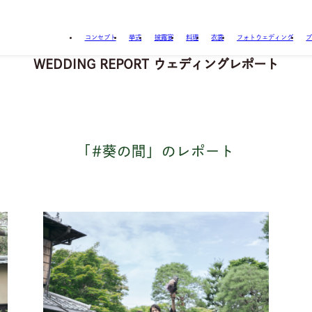
コンセプト
挙式
披露宴
料理
衣裳
フォトウェディング
WEDDING
REPORT
ウェディングレポート
「#葵の間」
のレポート