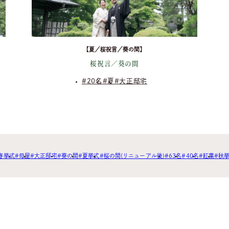
【夏／桜祝言／葵の間】
桜祝言／葵の間
20名
夏
大正邸宅
春挙式
母屋
大正邸宅
葵の間
夏挙式
桜の間(リニューアル後)
63名
40名
紅葉
秋