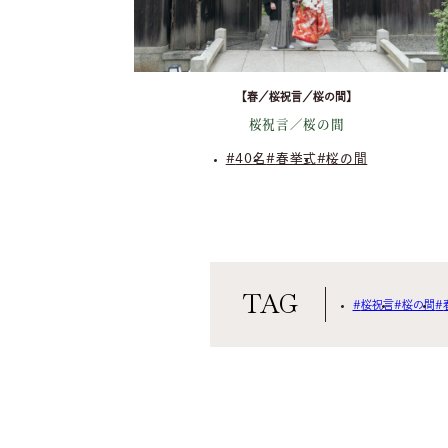
【春／桜祝言／桜の間】
桜祝言／桜の間
40名
春挙式
桜の間
TAG
桜祝言
桜の間