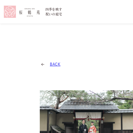
四季を映す
祝いの庭宅
BACK